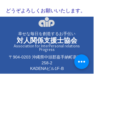
どうぞよろしくお願いいたします。
​​幸せな毎日を創造するお手伝い
対人関係支援士協会
Association for InterPersonal relations
Progress
〒904-0203 沖縄県中頭郡嘉手納町嘉手納
258-2
KADENAビル1F-B
info@aip-j.net
☎098-901-5740
連絡フォーム
受講してみたいコース名
お名前